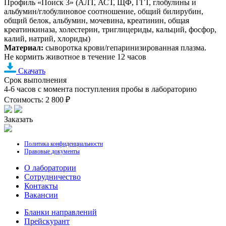
Профиль «Поиск 3» (АЛТ, АСТ, ЩФ, ГГТ, глобулины и
альбумин/глобулиновое соотношение, общий билирубин,
общий белок, альбумин, мочевина, креатинин, общая
креатинкиназа, холестерин, триглицериды, кальций, фосфор,
калий, натрий, хлориды)
Материал:
сыворотка крови/гепаринизированная плазма.
Не кормить животное в течение 12 часов
Скачать
Срок выполнения
4-6 часов с момента поступления пробы в лабораторию
Стоимость: 2 800 ₽
Заказать
Политика конфиденциальности
Правовые документы
О лаборатории
Cотрудничество
Контакты
Вакансии
Бланки направлений
Прейскурант